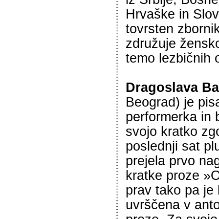
Hrvaške in Slov
tovrsten zbornik 
združuje žensko
temo lezbičnih 
Dragoslava Ba
Beograd) je pisa
performerka in 
svojo kratko zg
poslednji sat pl
prejela prvo na
kratke proze »
prav tako pa je
uvrščena v anto