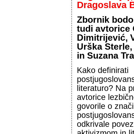
Dragoslava B
Zbornik bodo
tudi avtorice
Dimitrijević,
Urška Sterle,
in Suzana Tra
Kako definirati
postjugoslovan
literaturo? Na p
avtorice lezbičn
govorile o znači
postjugoslovansk
odkrivale pove
aktivizmom in li