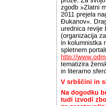
proze. Za svojo 
zgodb »Zlatni m
2011 prejela n
Đukanov«. Drag
urednica revije 
(organizacija za
in kolumnistka
spletnem portal
http://www.odm
tematizira žens
in literarno sfero
V srbščini in s
Na dogodku bo
tudi izvodi zb