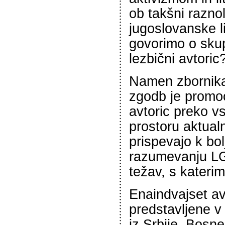
ob takšni raznol
jugoslovanske l
govorimo o skup
lezbični avtoric
Namen zbornika 
zgodb je promoc
avtoric preko vs
prostoru aktual
prispevajo k bo
razumevanju L
težav, s katerim
Enaindvajset avt
predstavljene v 
iz Srbije, Bosn