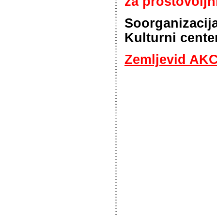
za prostovoljn
Soorganizacij
Kulturni cente
Zemljevid AKC