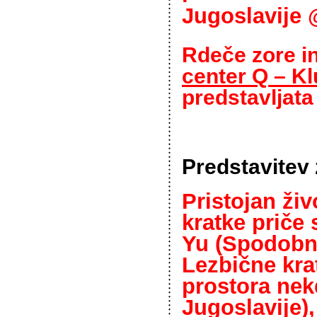
Jugoslavije 
Rdeče zore i
center Q – Kl
predstavljata
Predstavitev
Pristojan živ
kratke priče 
Yu (Spodobno
L
ezbične kra
prostora nek
Jugoslavije)