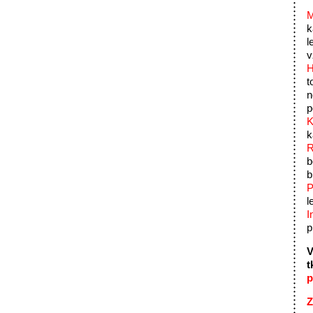
M
k
l
v
H
t
n
p
K
k
R
b
b
P
l
I
p
V
t
p
Z