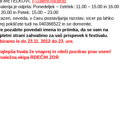
a METELKOVI,
v Galeriji Alkatraz
alerija je odprta: Ponedeljek – četrtek: 11.00 – 15.00 in 16.00
 20.00 in Petek: 15.00 – 23.00
azen, seveda, v času postavljanja razstav, sicer pa lahko
rej pokličete tudi na 040366522 in se domenite.
e pozabite povedati imena in priimka, da se vam na
pletni strani zahvalimo za vaš prispevek k festivalu.
biramo le do 23.11. 2012 do 23. ure.
ajlepša hvala že vnaprej in rdeči pozdrav prav vsem!
valežna ekipa RDEČIH ZOR