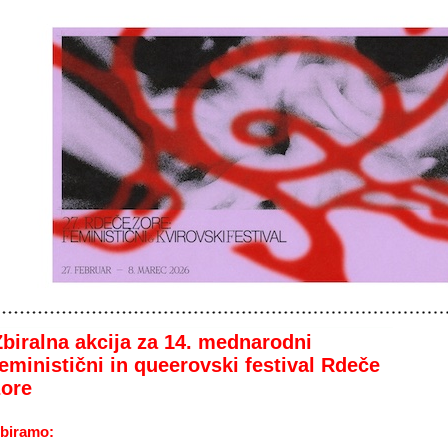
Zbiralna akcija za 14. mednarodni
feministični in queerovski festival Rdeče
zore
biramo: