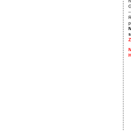
n
G
–
R
p
N
s
Z
N
H