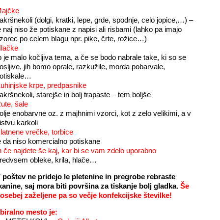
ajčke
akršnekoli (dolgi, kratki, lepe, grde, spodnje, celo jopice,…) –
e naj niso že potiskane z napisi ali risbami (lahko pa imajo
zorec po celem blagu npr. pike, črte, rožice…)
lačke
o je malo kočljiva tema, a če se bodo nabrale take, ki so se
osljive, jih bomo oprale, razkužile, morda pobarvale,
otiskale…
uhinjske krpe, predpasnike
akršnekoli, starejše in bolj trapaste – tem boljše
ute, šale
olje enobarvne oz. z majhnimi vzorci, kot z zelo velikimi, a v
istvu karkoli
latnene vrečke, torbice
e da niso komercialno potiskane
n če najdete še kaj, kar bi se vam zdelo uporabno
redvsem obleke, krila, hlače…
 poštev ne pridejo le pletenine in pregrobe rebraste
kanine, saj mora biti površina za tiskanje bolj gladka
.
Še
osebej zaželjene pa so večje konfekcijske številke!
biralno mesto je: