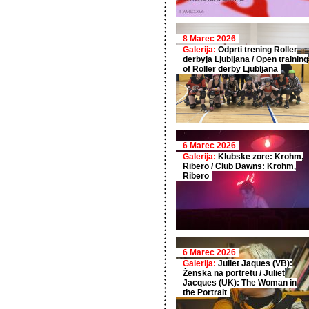
8 Marec 2026
Galerija:
Odprti trening Roller
derbyja Ljubljana / Open training
of Roller derby Ljubljana
6 Marec 2026
Galerija:
Klubske zore: Krohm,
Ribero / Club Dawns: Krohm,
Ribero
6 Marec 2026
Galerija:
Juliet Jaques (VB):
Ženska na portretu / Juliet
Jacques (UK): The Woman in
the Portrait