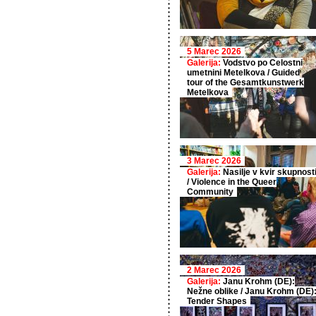
5 Marec 2026
Galerija:
Vodstvo po Celostni
umetnini Metelkova / Guided
tour of the Gesamtkunstwerk
Metelkova
3 Marec 2026
Galerija:
Nasilje v kvir skupnost
/ Violence in the Queer
Community
2 Marec 2026
Galerija:
Janu Krohm (DE):
Nežne oblike / Janu Krohm (DE)
Tender Shapes