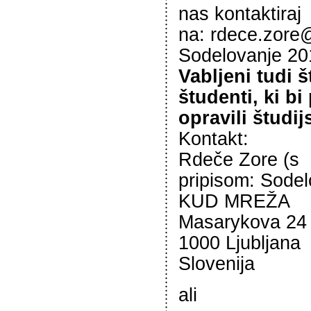
nas kontaktiraj
na: rdece.zore
Sodelovanje 20
Vabljeni tudi 
študenti, ki bi
opravili študi
Kontakt:
Rdeče Zore (s
pripisom: Sode
KUD MREŽA
Masarykova 24
1000 Ljubljana
Slovenija
ali