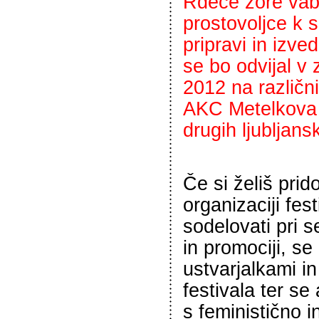
Rdeče zore vabi
prostovoljce k 
pripravi in izved
se bo odvijal v
2012 na različni
AKC Metelkova 
drugih ljubljansk
Če si želiš prido
organizaciji fest
sodelovati pri 
in promociji, se 
ustvarjalkami in
festivala ter se
s feministično i