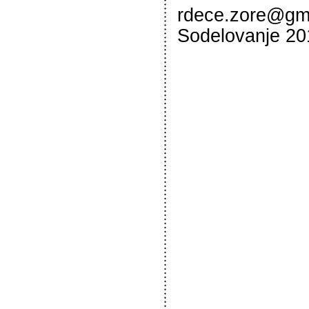
rdece.zore@gma
Sodelovanje 20