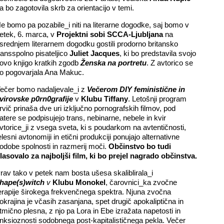
a bo zagotovila skrb za orientacijo v temi.
e bomo pa pozabile_i niti na literarne dogodke, saj bomo v
etek, 6. marca, v
Projektni sobi SCCA-Ljubljana
na
srednjem literarnem dogodku gostili
prodorno britansko
ransspolno pisateljico
Juliet Jacques
, ki bo predstavila svojo
ovo knjigo kratkih zgodb
Ženska na portretu
. Z avtorico se
o pogovarjala Ana Makuc.
ečer bomo nadaljevale_i z
Večerom
DIY feministične in
virovske p0rn0grafije
v
Klubu Tiffany
.
Letošnji program
rvič prinaša dve uri izključno pornografskih filmov, pod
atere se podpisujejo trans, nebinarne, nebele in kvir
vtorice_ji z vsega sveta, ki s poudarkom na avtentičnosti,
elesni avtonomiji in etični produkciji ponujajo alternativne
odobe spolnosti in razmerij moči.
Občinstvo bo tudi
lasovalo za najboljši film, ki bo prejel nagrado občinstva.
rav tako v petek
nam bosta ušesa skaliblirala_i
hape(s)witch
v
Klubu
Monokel
,
čarovnici_ka zvočne
erapije širokega frekvenčnega spektra. Njuna zvočna
okrajina je včasih zasanjana, spet drugič apokaliptična in
itmično plesna, z njo pa Lora in Ebe izražata napetosti in
nksioznosti sodobnega post-kapitalističnega pekla. Večer