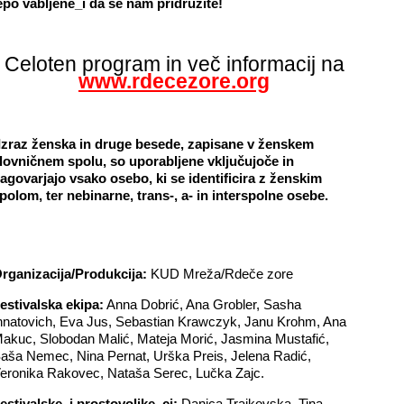
epo vabljene_i da se nam pridružite!
Celoten program in več informacij na
www.rdecezore.org
Izraz ženska in druge besede, zapisane v ženskem
lovničnem spolu, so uporabljene vključujoče in
agovarjajo vsako osebo, ki se identificira z ženskim
polom, ter nebinarne, trans-, a- in interspolne osebe.
rganizacija/Produkcija:
KUD Mreža/Rdeče zore
estivalska ekipa:
Anna Dobrić, Ana Grobler, Sasha
hnatovich, Eva Jus, Sebastian Krawczyk, Janu Krohm, Ana
akuc, Slobodan Malić, Mateja Morić, Jasmina Mustafić,
aša Nemec, Nina Pernat, Urška Preis, Jelena Radić,
eronika Rakovec, Nataša Serec, Lučka Zajc.
estivalske_i prostovoljke_ci:
Danica Trajkovska, Tina