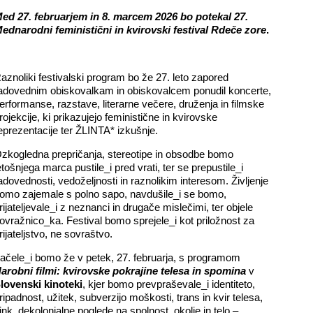
ed 27. februarjem in 8. marcem 2026 bo potekal 27.
ednarodni feministični in kvirovski festival Rdeče zore
.
aznoliki festivalski program bo že 27. leto zapored
adovednim obiskovalkam in obiskovalcem ponudil koncerte,
erformanse, razstave, literarne večere, druženja in filmske
rojekcije, ki prikazujejo feministične in kvirovske
eprezentacije ter ŽLINTA* izkušnje.
zkogledna prepričanja, stereotipe in obsodbe bomo
etošnjega marca pustile_i pred vrati, ter se prepustile_i
adovednosti, vedoželjnosti in raznolikim interesom. Življenje
omo zajemale s polno sapo, navdušile_i se bomo,
rijateljevale_i z neznanci in drugače mislečimi, ter objele
ovražnico_ka. Festival bomo sprejele_i kot priložnost za
rijateljstvo, ne sovraštvo.
ačele_i bomo že v petek, 27. februarja, s programom
arobni filmi: kvirovske pokrajine telesa in spomina
v
lovenski kinoteki
, kjer bomo prevpraševale_i identiteto,
ripadnost, užitek, subverzijo moškosti, trans in kvir telesa,
ink, dekolonialne poglede na spolnost, okolje in telo –