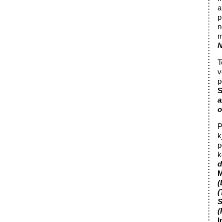
a
p
n
m
N
T
v
p
a
o
P
k
p
k
d
M
(
(
S
(
I