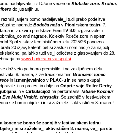
omo nadaljevale_i z DJane večerom
Klubske zore: Krohm,
ibero
do jutranjih ur.
 razmišljanjem bomo nadaljevale_i tudi preko podelitve
ečastne nagrade
Bodeča neža
v
Pionirskem teatru
7.
arca in v okviru predstave
Fem TV 8.0
, izglasovale_i
obitnika_co anti nagrade. Kolektiv Rdeče zore in spletni
ortal Spol.si sta v feminističnem letu 2025/26 ponovno
zbrala 20 izjav, katerih pet si zasluži nominacijo za najbolj
eksistično, pa lahko tudi ve_i odločate z glasovanjem do 28.
ebruarja na
www.bodeca-neza.spol.si
.
se doživeto pa bomo premislile_i na zaključnem delu
estivala, 8. marca, z že tradicionalnim
Brančem: lonec
reče
in
Izmenjevalnico
v
PLAC
-u in se nato skupaj
dpravile_i na protest in dalje na
Odprte vaje Roller Derby
jubljana
in v
Cirkulacijo2
na performans
Tatiane Kocmur
n Eve Mulej Vrabič: chrysalis
. Še zadnjič v festivalskem
ednu se bomo objele_i in si zaželele_i aktivističen 8. marec!
a konec se bomo še zadnjič v festivalskem tednu
bjele_i in si zaželele_i aktivističen 8. marec, ve_i pa ste