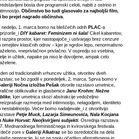
redstavljeni bosta dve programski celoti, nabiti z ostrino in
ntimnostjo.
Občinstvo bo tudi glasovalo za najboljši film,
i bo prejel nagrado občinstva
.
 nedeljo, 1. marca bomo na bleščečih odrih
PLAC
-a
prizorile_i
DIY kabaret: Feminizem ni šala!
Cikel kabaretov,
i razpira prostor, kjer nastopajoče_i ustvarjajo brez cenzure
n omejitev klasičnih odrov – kjer je »grdo« lepo, nenormativno
aželeno, »neprivlačno« privlačno. V ospredju so vsebina,
elje in užitek, napake pa niso le dovoljene, ampak celo
aželene.
den od tradicionalnih vrhuncev užitka, otvoritev dveh
azstav, se bo zgodil v ponedeljek, 2. marca. Sprva bomo v
aleriji Nočna izložba Pešak
otvorile razstavo umetnice,
rafične oblikovalke in glasbenice
Janu Krohm: Nežne
blike
,
kjer umetnica skozi abstrakcije vedoželjno
reizprašuje razmerja med intimnostjo, nelagodjem, identiteto
n nestabilnostjo. Večer bomo nadaljevale_i z otvoritvijo
azstave
Petje Muck, Lazarja Simeunovića, Nala Kocjana
n Nuke Horvat: Neo(kvir)jeni subjekti
.
Osrednja razstava
7. Mednarodnega feminističnega in kvirovskega festivala
deče zore v
Galeriji Alkatraz
se bo osredotočila na dela
lajše generacije, ki se na spoju očarljivo afirmativnega in