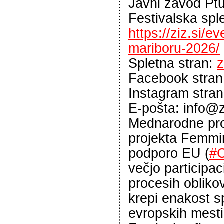
Javni zavod Ptu
Festivalska spl
https://ziz.si/e
mariboru-2026/
Spletna stran:
z
Facebook stra
Instagram stra
E-pošta: info@z
Mednarodne pro
projekta Femmin
podporo EU (
#
večjo participac
procesih oblikov
krepi enakost s
evropskih mesti