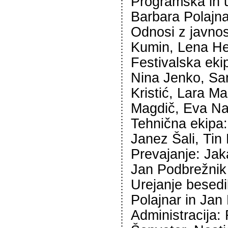
Programska in 
Barbara Polajna
Odnosi z javnos
Kumin, Lena H
Festivalska ekip
Nina Jenko, San
Kristić, Lara Ma
Magdič, Eva Na
Tehnična ekipa:
Janez Šali, Tin
Prevajanje: Jak
Jan Podbrežnik
Urejanje besedi
Polajnar in Jan
Administracija: