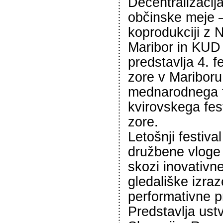
Decentralizacij
občinske meje 
koprodukciji z
Maribor in KUD
predstavlja 4. f
zore v Mariboru
mednarodnega f
kvirovskega fes
zore.
Letošnji festiva
družbene vloge 
skozi inovativne
gledališke izraz
performativne p
Predstavlja ustv