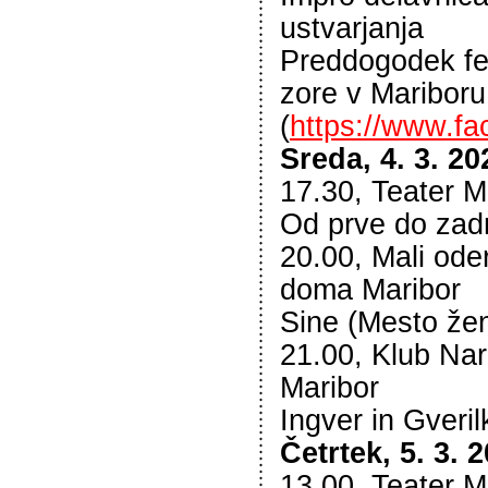
ustvarjanja
Preddogodek fe
zore v Mariboru
(
https://www.f
Sreda, 4. 3. 20
17.30, Teater 
Od prve do zadn
20.00, Mali od
doma Maribor
Sine (Mesto že
21.00, Klub N
Maribor
Ingver in Gveril
Četrtek, 5. 3. 
13.00, Teater 