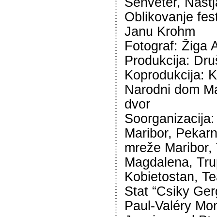
Šenveter, Nast
Oblikovanje fes
Janu Krohm
Fotograf: Žiga 
Produkcija: Dru
Koprodukcija: 
Narodni dom Mar
dvor
Soorganizacija:
Maribor, Pekar
mreže Maribor, 
Magdalena, Trup
Kobietostan, Te
Stat “Csiky Ger
Paul-Valéry Mon