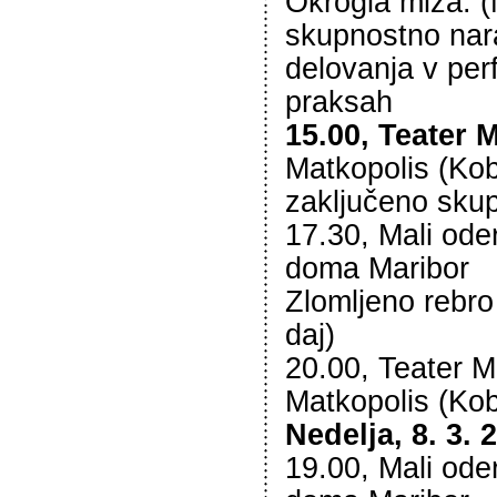
Okrogla miza: (
skupnostno nar
delovanja v per
praksah
15.00, Teater 
Matkopolis (Kob
zaključeno sku
17.30, Mali od
doma Maribor
Zlomljeno rebro
daj)
20.00, Teater 
Matkopolis (Kob
Nedelja, 8. 3. 
19.00, Mali od