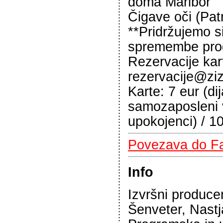
doma Maribor
Čigave oči (Patr
**Pridržujemo s
spremembe pro
Rezervacije ka
rezervacije@ziz
Karte: 7 eur (dij
samozaposleni v
upokojenci) / 1
Povezava do F
Info
Izvršni produce
Šenveter, Nast