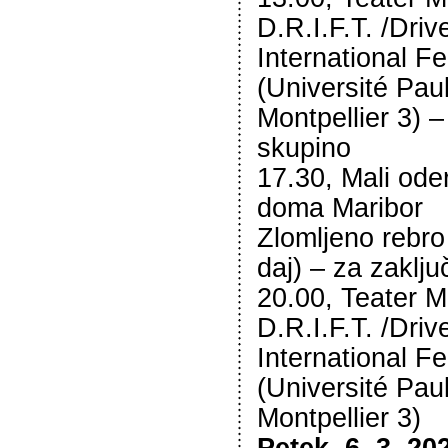
D.R.I.F.T. /Driv
International Fe
(Université Pau
Montpellier 3) 
skupino
17.30, Mali od
doma Maribor
Zlomljeno rebro
daj) – za zaklj
20.00, Teater 
D.R.I.F.T. /Driv
International Fe
(Université Pau
Montpellier 3)