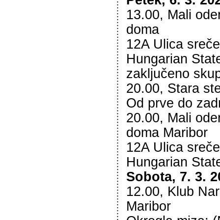
Petek, 6. 3. 20
13.00, Mali od
doma
12A Ulica sreče
Hungarian State
zaključeno sku
20.00, Stara st
Od prve do zadn
20.00, Mali od
doma Maribor
12A Ulica sreče
Hungarian Stat
Sobota, 7. 3. 
12.00, Klub N
Maribor