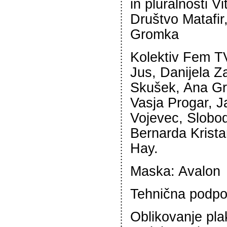
in pluralnosti Vi
Društvo Matafir
Gromka
Kolektiv Fem TV
Jus, Danijela Za
Skušek, Ana Gr
Vasja Progar, J
Vojevec, Slobod
Bernarda Kristan
Hay.
Maska: Avalon
Tehnična podpo
Oblikovanje pla