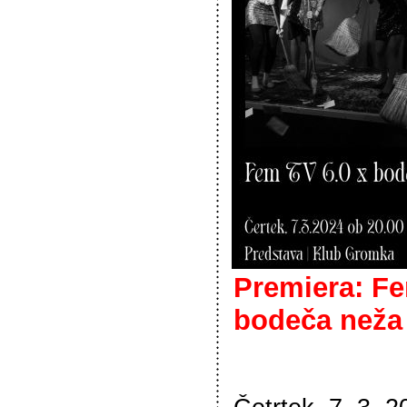
Premiera: Fe
bodeča neža