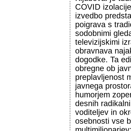
COVID izolacije
izvedbo predst
poigrava s tradi
sodobnimi gleda
televizijskimi iz
obravnava naja
dogodke. Ta ed
obregne ob jav
preplavljenost 
javnega prostor
humorjem zopers
desnih radikalni
voditeljev in okr
osebnosti vse b
multimiljonarjev