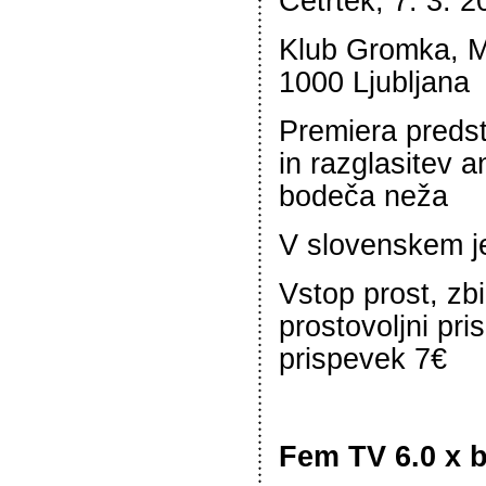
Četrtek, 7. 3. 
Klub Gromka, M
1000 Ljubljana
Premiera preds
in razglasitev a
bodeča neža
V slovenskem j
Vstop prost, zbi
prostovoljni pri
prispevek 7€
Fem TV 6.0 x 