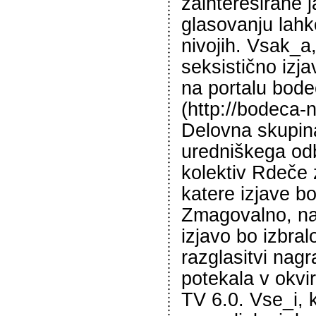
zainteresirane ja
glasovanju lahk
nivojih. Vsak_a,
seksistično izjav
na portalu bod
(http://bodeca-n
Delovna skupina
uredniškega odb
kolektiv Rdeče 
katere izjave b
Zmagovalno, na
izjavo bo izbral
razglasitvi nagr
potekala v okv
TV 6.0. Vse_i, 