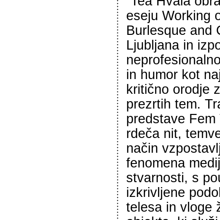
“Tea Hvala obr
eseju Working 
Burlesque and 
Ljubljana in iz
neprofesionalno
in humor kot n
kritično orodje z
prezrtih tem. T
predstave Fem T
rdeča nit, temv
način vzpostavl
fenomena medi
stvarnosti, s po
izkrivljene pod
telesa in vloge 