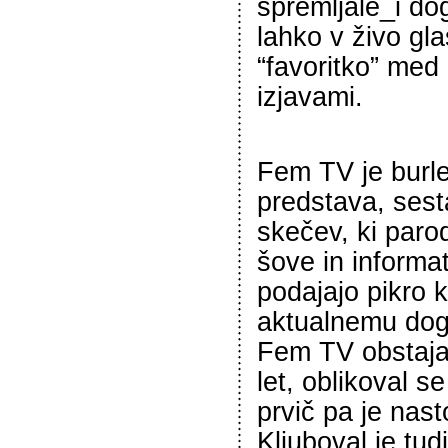
spremljale_i do
lahko v živo gl
“favoritko” med 
izjavami.
Fem TV je burl
predstava, sesta
skečev, ki parod
šove in informa
podajajo pikro k
aktualnemu doga
Fem TV obstaja
let, oblikoval se
prvič pa je nast
Kljuboval je tu