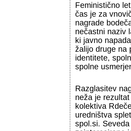
Feministično let
čas je za vnovi
nagrade bodeča
nečastni naziv l
ki javno napadaj
žalijo druge na
identitete, spoln
spolne usmerjen
Razglasitev na
neža je rezulta
kolektiva Rdeče
uredništva sple
spol.si. Seveda