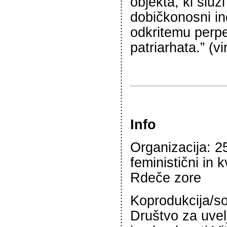
objekta, ki služi
dobičkonosni ind
odkritemu perpe
patriarhata.” (v
Info
Organizacija: 2
feministični in k
Rdeče zore
Koprodukcija/so
Društvo za uvel