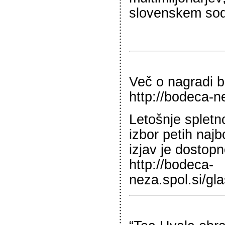
slovenskem so
Več o nagradi 
http://bodeca-n
Letošnje spletn
izbor petih najb
izjav je dostop
http://bodeca-
neza.spol.si/gl