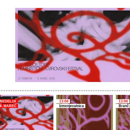
NEDELJA
13:00
13:00
8. MAREC
Izmenjevalnica
Branč: