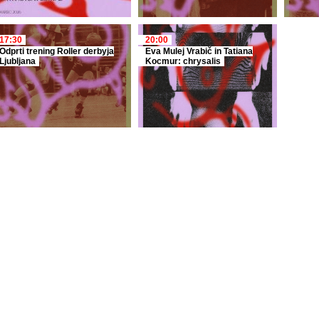
17:30
20:00
Odprti trening Roller derbyja
Eva Mulej Vrabič in Tatiana
Ljubljana
Kocmur: chrysalis