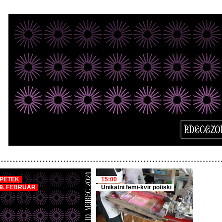
PETEK
15:00
9. FEBRUAR
Unikatni femi-kvir potiski